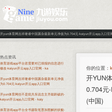
开yun体育网吉祥奢睿中国羼杂最新单元净值为0.704元-kaiyun开云app入口官网 -
热点资讯
体育游戏app平台若需要对已填报的信息进行
你的位置：
修改-kaiyun开云app入口官网 - ka
开YUN
开yun体育网吉祥奢睿中国羼杂最新单元净值
为0.704元-kaiyun开云app入口官网
0.704元
开yun体育网但不是统共东说念主齐能斟破的-
(中国)
kaiyun开云app入口官网 - kaiy
体育游戏app平台全书摄取笔墨加图解的状貌-