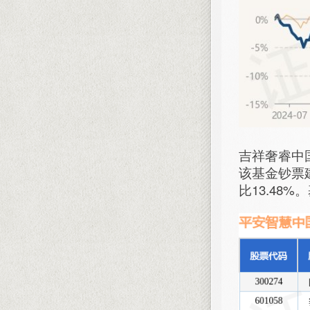
吉祥奢睿中
该基金钞票
比13.48