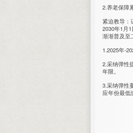
2.养老保
紧迫教导：
2030年
渐渐普及至
1.2025年
2.采纳弹
年限。
3.采纳弹
应年份最低