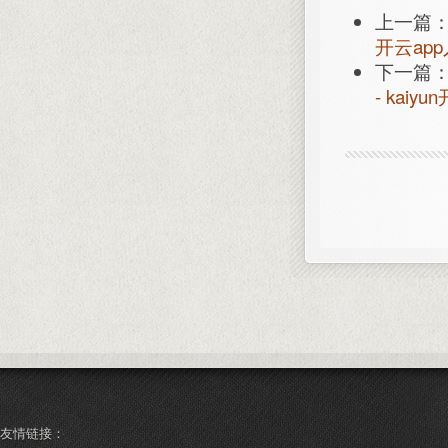
上一篇
开云app
下一篇
- kaiy
友情链接：