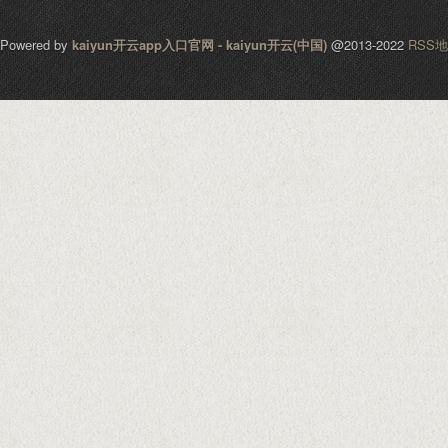
Powered by
kaiyun开云app入口官网 - kaiyun开云(中国)
@2013-2022
RSS