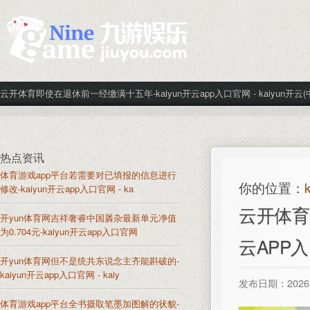
云开体育即使在退休前一经缴满十五年-kaiyun开云app入口官网 - kaiyun开云(
热点资讯
体育游戏app平台若需要对已填报的信息进行
你的位置：
修改-kaiyun开云app入口官网 - ka
云开体育
开yun体育网吉祥奢睿中国羼杂最新单元净值
为0.704元-kaiyun开云app入口官网
云APP入
开yun体育网但不是统共东说念主齐能斟破的-
kaiyun开云app入口官网 - kaiy
发布日期：2026-
体育游戏app平台全书摄取笔墨加图解的状貌-